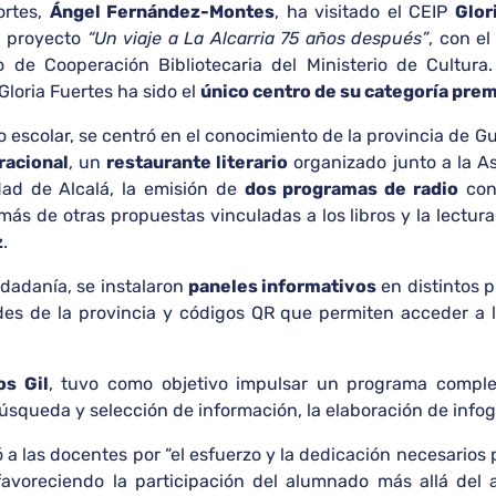
ortes,
Ángel Fernández-Montes
, ha visitado el CEIP
Glor
el proyecto
“Un viaje a La Alcarria 75 años después”
, con el
o de Cooperación Bibliotecaria del Ministerio de Cultura
Gloria Fuertes ha sido el
único centro de su categoría pre
rso escolar, se centró en el conocimiento de la provincia de
racional
, un
restaurante literario
organizado junto a la As
dad de Alcalá, la emisión de
dos programas de radio
con 
ás de otras propuestas vinculadas a los libros y la lectura
z
.
udadanía, se instalaron
paneles informativos
en distintos 
ades de la provincia y códigos QR que permiten acceder a 
os Gil
, tuvo como objetivo impulsar un programa complet
úsqueda y selección de información, la elaboración de infogra
ó a las docentes por “el esfuerzo y la dedicación necesarios 
favoreciendo la participación del alumnado más allá del 