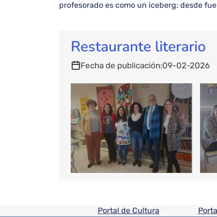
profesorado es como un iceberg: desde fuer
Restaurante literario
Fecha de publicación
09-02-2026
Pie de pagina informaci
Portal de Cultura
Porta