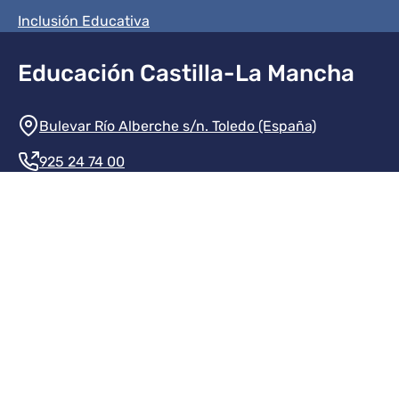
Inclusión Educativa
Educación Castilla-La Mancha
Información de la institución
Bulevar Río Alberche s/n. Toledo (España)
925 24 74 00
Contacte con nosotros
Redes sociales institución
Redes sociales JCCM