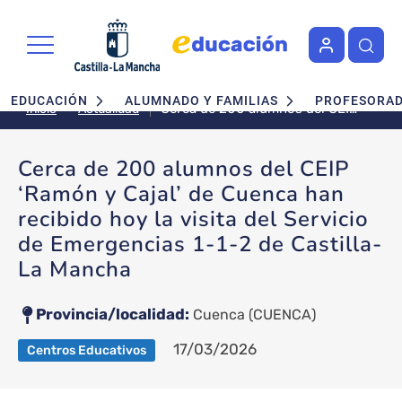
Pasar al contenido principal
Navegación principal
EDUCACIÓN
ALUMNADO Y FAMILIAS
PROFESORA
Cerca de 200 alumnos del CEIP
Actualidad
Inicio
‘Ramón y Cajal’ de Cuenca han
recibido hoy la visita del
Cerca de 200 alumnos del CEIP
Servicio de Emergencias 1-1-2
‘Ramón y Cajal’ de Cuenca han
de Castilla-La Mancha
recibido hoy la visita del Servicio
de Emergencias 1-1-2 de Castilla-
La Mancha
Provincia/localidad
Cuenca
(CUENCA)
17/03/2026
Centros Educativos