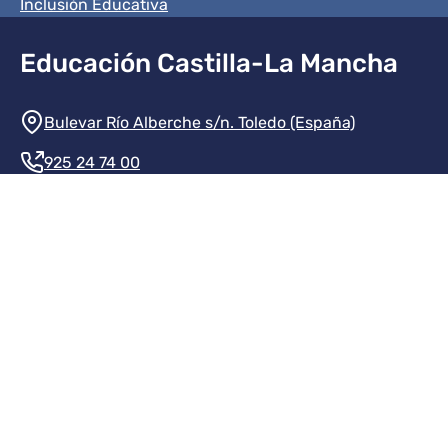
Inclusión Educativa
Educación Castilla-La Mancha
Información de la institución
Bulevar Río Alberche s/n. Toledo (España)
925 24 74 00
Contacte con nosotros
Redes sociales institución
Redes sociales JCCM