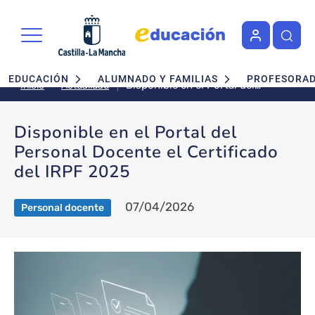
Pasar al contenido principal
Navegación principal
EDUCACIÓN
ALUMNADO Y FAMILIAS
PROFESORA
Disponible en el Portal del
Actualidad
Inicio
Personal Docente el Certificado
del IRPF 2025
Disponible en el Portal del
Personal Docente el Certificado
del IRPF 2025
07/04/2026
Personal docente