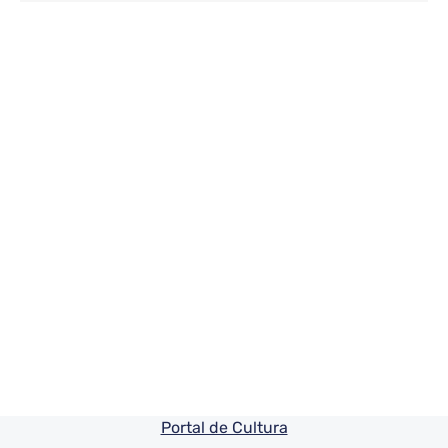
Pie de pagina información
Portal de Cultura