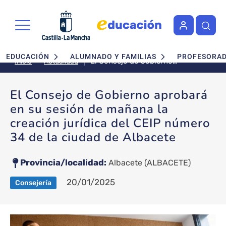
Pasar al contenido principal
Navegación principal
EDUCACIÓN
ALUMNADO Y FAMILIAS
PROFESORA
El Consejo de Gobierno
Actualidad
Inicio
aprobará en su sesión de
mañana la creación jurídica del
El Consejo de Gobierno aprobará
CEIP número 34 de la ciudad de
en su sesión de mañana la
Albacete
creación jurídica del CEIP número
34 de la ciudad de Albacete
Provincia/localidad
Albacete
(ALBACETE)
20/01/2025
Consejería