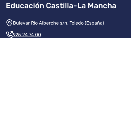
Educación Castilla-La Mancha
Información de la institución
Bulevar Río Alberche s/n. Toledo (España)
925 24 74 00
Contacte con nosotros
Redes sociales institución
Redes sociales JCCM
Menú legal
Inicio
Protección de datos
Aviso legal
Mapa del sitio
Accesibilidad
Transparencia