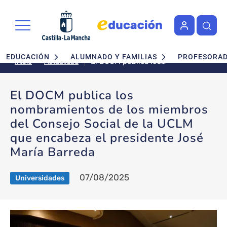
Pasar al contenido principal
Navegación principal
EDUCACIÓN
ALUMNADO Y FAMILIAS
PROFESORA
El DOCM publica los
Actualidad
Inicio
nombramientos de los
miembros del Consejo Social de
El DOCM publica los
la UCLM que encabeza el
nombramientos de los miembros
presidente José María Barreda
del Consejo Social de la UCLM
que encabeza el presidente José
María Barreda
07/08/2025
Universidades