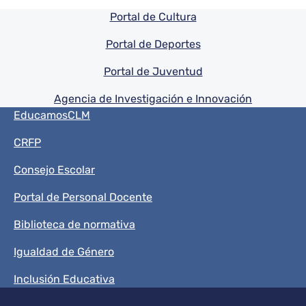
Pie de pagina información
Portal de Cultura
Portal de Deportes
Portal de Juventud
Agencia de Investigación e Innovación
Menú del pie
EducamosCLM
CRFP
Consejo Escolar
Portal de Personal Docente
Biblioteca de normativa
Igualdad de Género
Inclusión Educativa