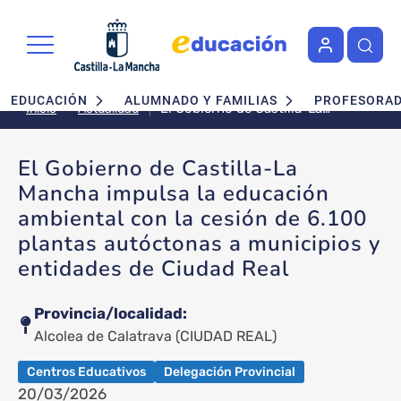
Pasar al contenido principal
Navegación principal
EDUCACIÓN
ALUMNADO Y FAMILIAS
PROFESORA
El Gobierno de Castilla-La
Actualidad
Inicio
Mancha impulsa la educación
ambiental con la cesión de 6.100
El Gobierno de Castilla-La
plantas autóctonas a
Mancha impulsa la educación
municipios y entidades de
Ciudad Real
ambiental con la cesión de 6.100
plantas autóctonas a municipios y
entidades de Ciudad Real
Provincia/localidad
Alcolea de Calatrava
(CIUDAD REAL)
Centros Educativos
Delegación Provincial
20/03/2026