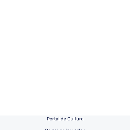
Pie de pagina información
Portal de Cultura