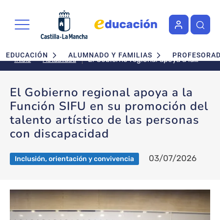
Pasar al contenido principal
Navegación principal
EDUCACIÓN
ALUMNADO Y FAMILIAS
PROFESORA
El Gobierno regional apoya a la
Actualidad
Inicio
Función SIFU en su promoción
del talento artístico de las
El Gobierno regional apoya a la
personas con discapacidad
Función SIFU en su promoción del
talento artístico de las personas
con discapacidad
03/07/2026
Inclusión, orientación y convivencia