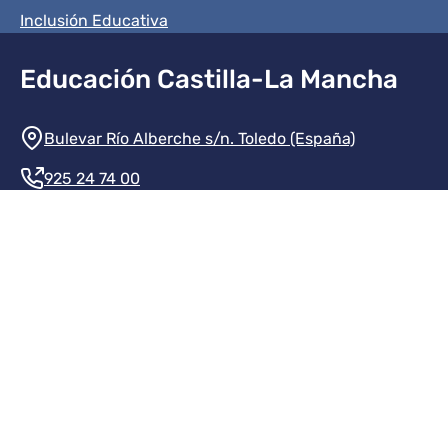
Inclusión Educativa
Educación Castilla-La Mancha
Información de la institución
Bulevar Río Alberche s/n. Toledo (España)
925 24 74 00
Contacte con nosotros
Redes sociales institución
Redes sociales JCCM