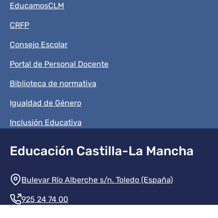
Menú del pie
EducamosCLM
CRFP
Consejo Escolar
Portal de Personal Docente
Biblioteca de normativa
Igualdad de Género
Inclusión Educativa
Educación Castilla-La Mancha
Información de la institución
Bulevar Río Alberche s/n. Toledo (España)
925 24 74 00