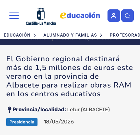
Pasar al contenido principal
Navegación principal
EDUCACIÓN
ALUMNADO Y FAMILIAS
PROFESORA
El Gobierno regional destinará
Actualidad
Inicio
más de 1,5 millones de euros
este verano en la provincia de
El Gobierno regional destinará
Albacete para realizar obras
más de 1,5 millones de euros este
RAM en los centros educativos
verano en la provincia de
Albacete para realizar obras RAM
en los centros educativos
Provincia/localidad
Letur
(ALBACETE)
18/05/2026
Presidencia