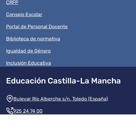
CRFP
Consejo Escolar
Portal de Personal Docente
Biblioteca de normativa
Igualdad de Género
Inclusión Educativa
Educación Castilla-La Mancha
Información de la institución
Bulevar Río Alberche s/n. Toledo (España)
925 24 74 00
Contacte con nosotros