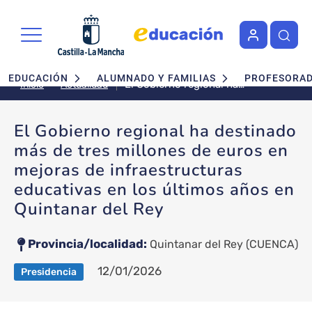
Pasar al contenido principal
Navegación principal
EDUCACIÓN
ALUMNADO Y FAMILIAS
PROFESORA
El Gobierno regional ha
Actualidad
Inicio
destinado más de tres millones
de euros en mejoras de
El Gobierno regional ha destinado
infraestructuras educativas en
más de tres millones de euros en
los últimos años en Quintanar
del Rey
mejoras de infraestructuras
educativas en los últimos años en
Quintanar del Rey
Provincia/localidad
Quintanar del Rey
(CUENCA)
12/01/2026
Presidencia