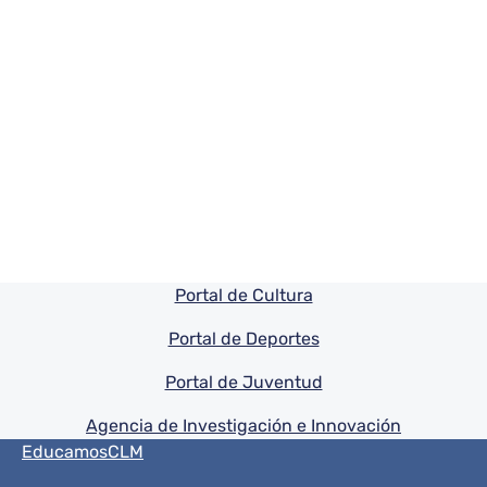
Pie de pagina información
Portal de Cultura
Portal de Deportes
Portal de Juventud
Agencia de Investigación e Innovación
Menú del pie
EducamosCLM