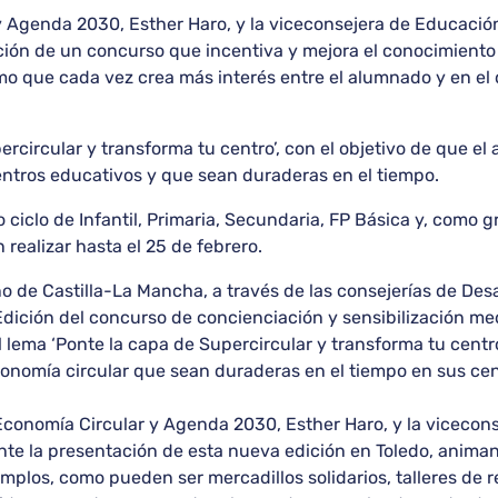
y Agenda 2030, Esther Haro, y la viceconsejera de Educación
ción de un concurso que incentiva y mejora el conocimiento 
o que cada vez crea más interés entre el alumnado y en el
ercircular y transforma tu centro’, con el objetivo de que el
ntros educativos y que sean duraderas en el tiempo.
 ciclo de Infantil, Primaria, Secundaria, FP Básica y, como
realizar hasta el 25 de febrero.
o de Castilla-La Mancha, a través de las consejerías de Desa
 Edición del concurso de concienciación y sensibilización m
l lema ‘Ponte la capa de Supercircular y transforma tu centr
conomía circular que sean duraderas en el tiempo en sus cen
e Economía Circular y Agenda 2030, Esther Haro, y la viceco
ante la presentación de esta nueva edición en Toledo, animan
los, como pueden ser mercadillos solidarios, talleres de re