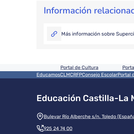
Información relaciona
Más información sobre Superci
Pie de pagina informaci
Portal de Cultura
Porta
Menú del pie
EducamosCLM
CRFP
Consejo Escolar
Portal 
Educación Castilla-La
Información de la instit
Bulevar Río Alberche s/n. Toledo (Españ
925 24 74 00