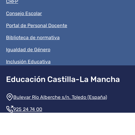
CRFP
Consejo Escolar
Portal de Personal Docente
Biblioteca de normativa
Igualdad de Género
Inclusión Educativa
Educación Castilla-La Mancha
Información de la institución
Bulevar Río Alberche s/n. Toledo (España)
925 24 74 00
Contacte con nosotros