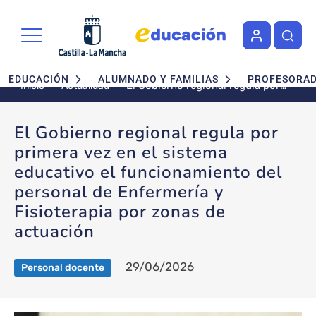
Pasar al contenido principal
Navegación principal
EDUCACIÓN
ALUMNADO Y FAMILIAS
PROFESORA
El Gobierno regional regula por
Actualidad
Inicio
primera vez en el sistema
educativo el funcionamiento del
El Gobierno regional regula por
personal de Enfermería y
primera vez en el sistema
Fisioterapia por zonas de
actuación
educativo el funcionamiento del
personal de Enfermería y
Fisioterapia por zonas de
actuación
29/06/2026
Personal docente