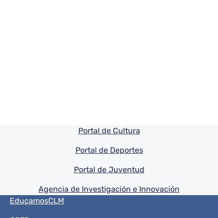
Pie de pagina información
Portal de Cultura
Portal de Deportes
Portal de Juventud
Agencia de Investigación e Innovación
Menú del pie
EducamosCLM