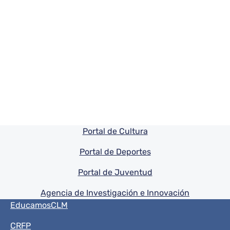
Pie de pagina información
Portal de Cultura
Portal de Deportes
Portal de Juventud
Agencia de Investigación e Innovación
Menú del pie
EducamosCLM
CRFP