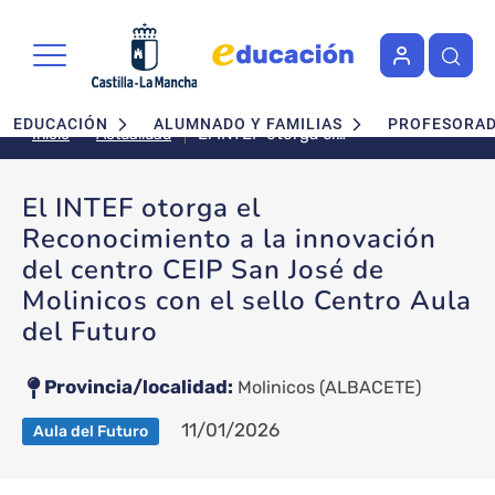
Pasar al contenido principal
Navegación principal
EDUCACIÓN
ALUMNADO Y FAMILIAS
PROFESORA
El INTEF otorga el
Actualidad
Inicio
Reconocimiento a la innovación
del centro CEIP San José de
El INTEF otorga el
Molinicos con el sello Centro
Reconocimiento a la innovación
Aula del Futuro
del centro CEIP San José de
Molinicos con el sello Centro Aula
del Futuro
Provincia/localidad
Molinicos
(ALBACETE)
11/01/2026
Aula del Futuro