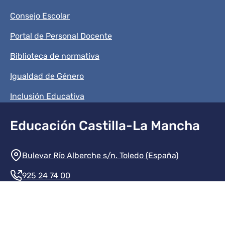
Consejo Escolar
Portal de Personal Docente
Biblioteca de normativa
Igualdad de Género
Inclusión Educativa
Educación Castilla-La Mancha
Información de la institución
Bulevar Río Alberche s/n. Toledo (España)
925 24 74 00
Contacte con nosotros
Redes sociales institución