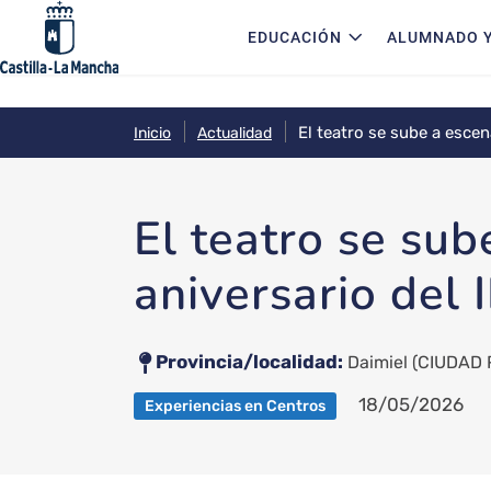
Navegación principal
Pasar al contenido principal
EDUCACIÓN
ALUMNADO Y
El teatro se sube a escen
Inicio
Actualidad
El teatro se sub
aniversario del 
Provincia/localidad
Daimiel
(CIUDAD 
18/05/2026
Experiencias en Centros