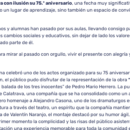
a con ilusión su 75.º aniversario
, una fecha muy significat
do un lugar de aprendizaje, sino también un espacio de conv
s y alumnas han pasado por sus aulas, llevando consigo part
os cambios sociales y educativos, sin dejar de lado los valor
ado parte de él.
a mirar al pasado con orgullo, vivir el presente con alegría 
na celebró uno de los actos organizado para su 75 aniversar
, el público pudo disfrutar de la representación de la obra
a balada de los tres inocentes” de Pedro Mario Herrero. La p
e Calatrava, una compañía que se ha consolidado como un a
cero homenaje a Alejandro Casona, uno de los dramaturgos e
ltura a través del teatro, un espíritu que la compañía manti
a de Valentín Naranjo, el montaje destacó por su humor ágil
imer momento la complicidad y las risas del público asistente
entación una experiencia memorable para toda la comunidad 