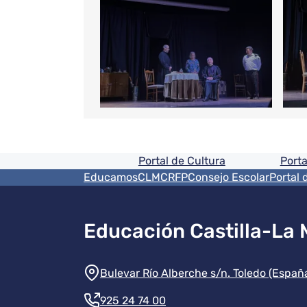
Pie de pagina informaci
Portal de Cultura
Porta
Menú del pie
EducamosCLM
CRFP
Consejo Escolar
Portal 
Educación Castilla-La
Información de la instit
Bulevar Río Alberche s/n. Toledo (Españ
925 24 74 00