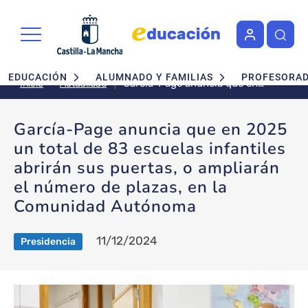
Pasar al contenido principal
Navegación principal
EDUCACIÓN
ALUMNADO Y FAMILIAS
PROFESORA
García-Page anuncia que en
Actualidad
Inicio
2025 un total de 83 escuelas
infantiles abrirán sus puertas, o
García-Page anuncia que en 2025
ampliarán el número de plazas,
un total de 83 escuelas infantiles
en la Comunidad Autónoma
abrirán sus puertas, o ampliarán
el número de plazas, en la
Comunidad Autónoma
11/12/2024
Presidencia