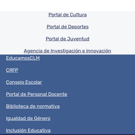
Pie de pagina información
Portal de Cultura
Portal de Deportes
Portal de Juventud
Agencia de Investigación e Innovación
Menú del pie
EducamosCLM
CRFP
Consejo Escolar
Portal de Personal Docente
Biblioteca de normativa
Igualdad de Género
Inclusión Educativa