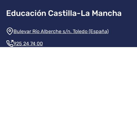
Educación Castilla-La Mancha
Información de la institución
Bulevar Río Alberche s/n. Toledo (España)
925 24 74 00
Contacte con nosotros
Redes sociales institución
Redes sociales JCCM
Inicio
Protección de datos
Aviso legal
Mapa del sitio
Accesibilidad