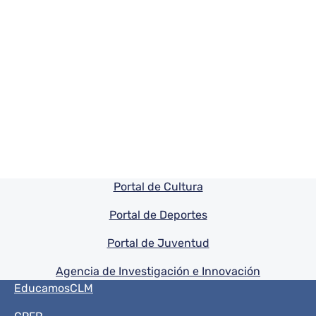
Pie de pagina información
Portal de Cultura
Portal de Deportes
Portal de Juventud
Agencia de Investigación e Innovación
Menú del pie
EducamosCLM