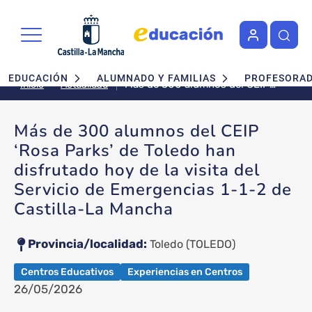
Pasar al contenido principal
Navegación principal
EDUCACIÓN
ALUMNADO Y FAMILIAS
PROFESORA
Más de 300 alumnos del CEIP
Actualidad
Inicio
‘Rosa Parks’ de Toledo han
disfrutado hoy de la visita del
Más de 300 alumnos del CEIP
Servicio de Emergencias 1-1-2
‘Rosa Parks’ de Toledo han
de Castilla-La Mancha
disfrutado hoy de la visita del
Servicio de Emergencias 1-1-2 de
Castilla-La Mancha
Provincia/localidad
Toledo
(TOLEDO)
Centros Educativos
Experiencias en Centros
26/05/2026