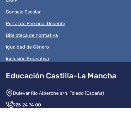
CRFP
Consejo Escolar
Portal de Personal Docente
Biblioteca de normativa
Igualdad de Género
Inclusión Educativa
Educación Castilla-La Mancha
Información de la institución
Bulevar Río Alberche s/n. Toledo (España)
925 24 74 00
Contacte con nosotros