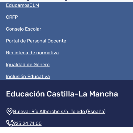
Menú del pie
EducamosCLM
CRFP
Consejo Escolar
Portal de Personal Docente
Biblioteca de normativa
Igualdad de Género
Inclusión Educativa
Educación Castilla-La Mancha
Información de la institución
Bulevar Río Alberche s/n. Toledo (España)
925 24 74 00