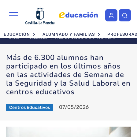
Pasar al contenido principal
Navegación principal
EDUCACIÓN
ALUMNADO Y FAMILIAS
PROFESORA
Más de 6.300 alumnos han
Actualidad
Inicio
participado en los últimos años
en las actividades de Semana de
Más de 6.300 alumnos han
la Seguridad y la Salud Laboral
participado en los últimos años
en centros educativos
en las actividades de Semana de
la Seguridad y la Salud Laboral en
centros educativos
07/05/2026
Centros Educativos