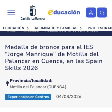
Pasar al contenido principal
Navegación principal
EDUCACIÓN
ALUMNADO Y FAMILIAS
PROFESORA
Medalla de bronce para el IES
Actualidad
Inicio
"Jorge Manrique" de Motilla del
Palancar en Cuenca, en las
Medalla de bronce para el IES
Spain Skills 2026
"Jorge Manrique" de Motilla del
Palancar en Cuenca, en las Spain
Skills 2026
Provincia/localidad
Motilla del Palancar
(CUENCA)
04/03/2026
Experiencias en Centros