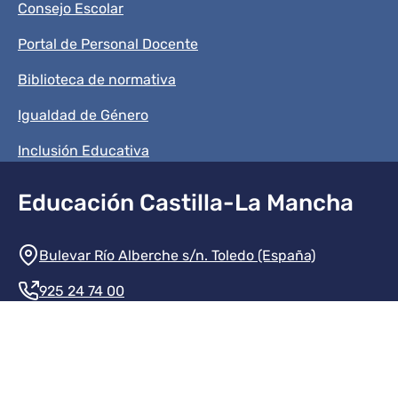
Consejo Escolar
Portal de Personal Docente
Biblioteca de normativa
Igualdad de Género
Inclusión Educativa
Educación Castilla-La Mancha
Información de la institución
Bulevar Río Alberche s/n. Toledo (España)
925 24 74 00
Contacte con nosotros
Redes sociales institución