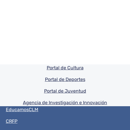
Pie de pagina información
Portal de Cultura
Portal de Deportes
Portal de Juventud
Agencia de Investigación e Innovación
Menú del pie
EducamosCLM
CRFP