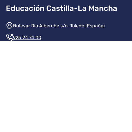
Educación Castilla-La Mancha
Información de la institución
Bulevar Río Alberche s/n. Toledo (España)
925 24 74 00
Contacte con nosotros
Redes sociales institución
Redes sociales JCCM
Menú legal
Inicio
Protección de datos
Aviso legal
Mapa del sitio
Accesibilidad