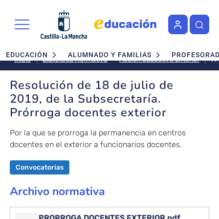
Pasar al contenido principal
Navegación principal
EDUCACIÓN
ALUMNADO Y FAMILIAS
PROFESORA
Re
Acción Educativa Exterior
Inicio
Biblioteca Normativa
d
18
Resolución de 18 de julio de
d
2019, de la Subsecretaría.
ju
Prórroga docentes exterior
d
20
Por la que se prorroga la permanencia en centros
d
docentes en el exterior a funcionarios docentes.
la
Su
Pr
Convocatorias
d
Archivo normativa
ex
PRORROGA DOCENTES EXTERIOR.pdf