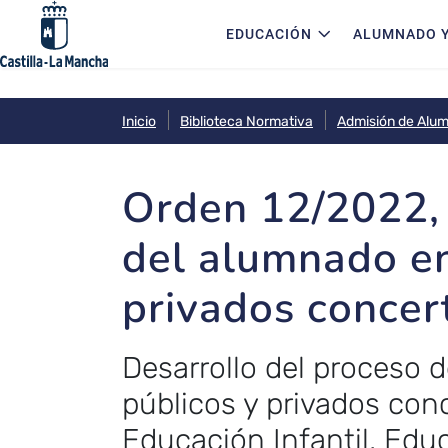
Navegación principal
Pasar al contenido principal
EDUCACIÓN
ALUMNADO Y
Inicio
Biblioteca Normativa
Admisión de Alu
Orden 12/2022, 
del alumnado en
privados concer
Desarrollo del proceso 
públicos y privados co
Educación Infantil, Edu