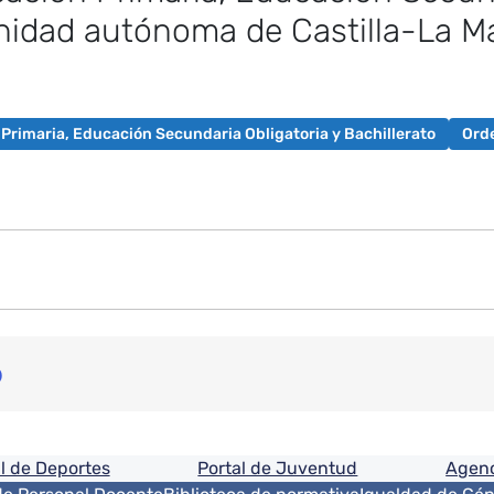
unidad autónoma de Castilla-La M
 Primaria, Educación Secundaria Obligatoria y Bachillerato
Ord
o
ón
l de Deportes
Portal de Juventud
Agenc