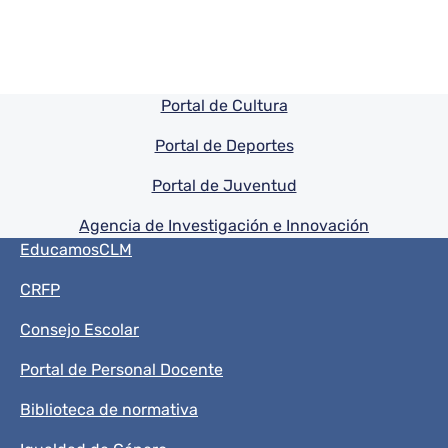
Pie de pagina información
Portal de Cultura
Portal de Deportes
Portal de Juventud
Agencia de Investigación e Innovación
Menú del pie
EducamosCLM
CRFP
Consejo Escolar
Portal de Personal Docente
Biblioteca de normativa