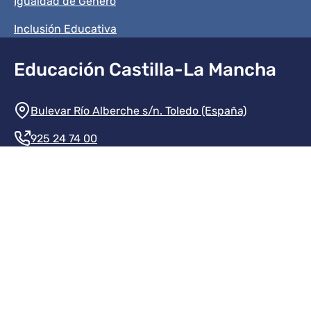
Igualdad de Género
Inclusión Educativa
Educación Castilla-La Mancha
Información de la institución
Bulevar Río Alberche s/n. Toledo (España)
925 24 74 00
Contacte con nosotros
Redes sociales institución