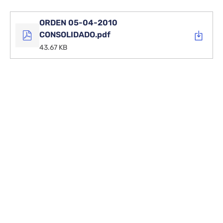
de
2011)
ORDEN 05-04-2010
CONSOLIDADO.pdf
43.67 KB