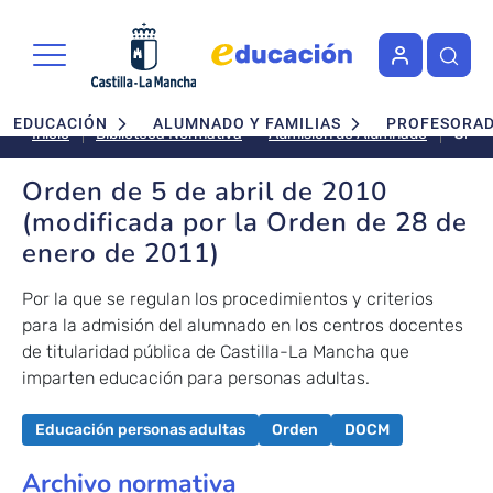
Pasar al contenido principal
Navegación principal
EDUCACIÓN
ALUMNADO Y FAMILIAS
PROFESORA
Orde
Admisión de Alumnado
Inicio
Biblioteca Normativa
de
5
Orden de 5 de abril de 2010
de
(modificada por la Orden de 28 de
abril
enero de 2011)
de
2010
Por la que se regulan los procedimientos y criterios
(mod
para la admisión del alumnado en los centros docentes
por
de titularidad pública de Castilla-La Mancha que
la
Orde
imparten educación para personas adultas.
de
28
Educación personas adultas
Orden
DOCM
de
ener
Archivo normativa