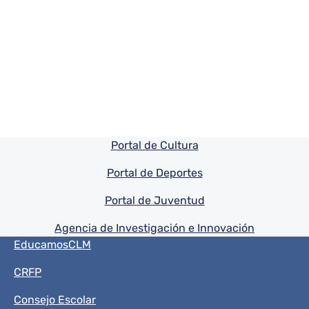
Pie de pagina información
Portal de Cultura
Portal de Deportes
Portal de Juventud
Agencia de Investigación e Innovación
Menú del pie
EducamosCLM
CRFP
Consejo Escolar