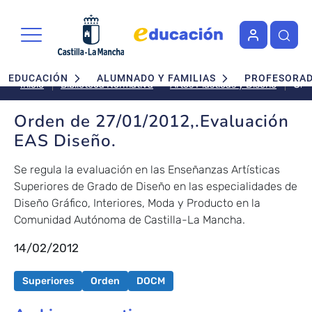
Pasar al contenido principal
Navegación principal
EDUCACIÓN
ALUMNADO Y FAMILIAS
PROFESORA
Ord
Artes Plásticas y Diseño
Inicio
Biblioteca Normativa
de
27/
Orden de 27/01/2012,.Evaluación
EA
EAS Diseño.
Dis
Se regula la evaluación en las Enseñanzas Artísticas
Superiores de Grado de Diseño en las especialidades de
Diseño Gráfico, Interiores, Moda y Producto en la
Comunidad Autónoma de Castilla-La Mancha.
14/02/2012
Superiores
Orden
DOCM