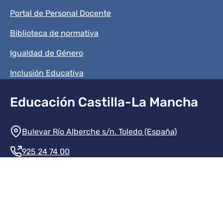
Portal de Personal Docente
Biblioteca de normativa
Igualdad de Género
Inclusión Educativa
Educación Castilla-La Mancha
Información de la institución
Bulevar Río Alberche s/n. Toledo (España)
925 24 74 00
Contacte con nosotros
Redes sociales institución