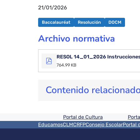
21/01/2026
Baccalauréat
Resolución
DOCM
Archivo normativa
RESOL 14_01_2026 Instrucciones 
764.99 KB
Contenido relacionad
Pie de pagina informaci
Portal de Cultura
Porta
Menú del pie
EducamosCLM
CRFP
Consejo Escolar
Portal 