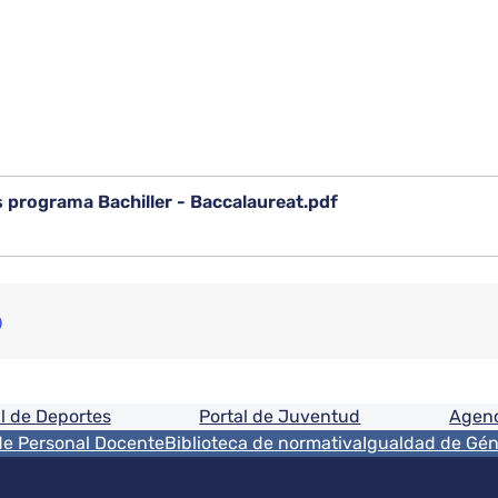
programa Bachiller - Baccalaureat.pdf
o
ón
l de Deportes
Portal de Juventud
Agenc
de Personal Docente
Biblioteca de normativa
Igualdad de Gé