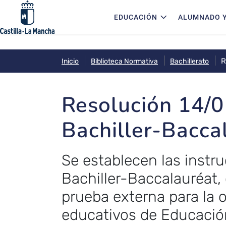
Navegación principal
Pasar al contenido principal
EDUCACIÓN
ALUMNADO Y
R
Inicio
Biblioteca Normativa
Bachillerato
Resolución 14/0
Bachiller-Bacca
Se establecen las instru
Bachiller-Baccalauréat, 
prueba externa para la o
educativos de Educació