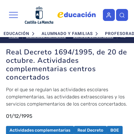
Pasar al contenido principal
Navegación principal
EDUCACIÓN
ALUMNADO Y FAMILIAS
PROFESORA
Real
Centros Concertados
Inicio
Biblioteca Normativa
Decre
1694/
Real Decreto 1694/1995, de 20 de
de
octubre. Actividades
20
complementarias centros
de
concertados
octubr
Activi
compl
Por el que se regulan las actividades escolares
centr
complementarias, las actividades extraescolares y los
conce
servicios complementarios de los centros concertados.
01/12/1995
Actividades complementarias
Real Decreto
BOE