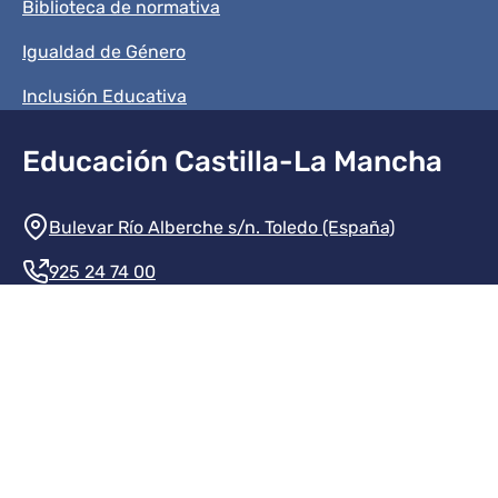
Biblioteca de normativa
Igualdad de Género
Inclusión Educativa
Educación Castilla-La Mancha
Información de la institución
Bulevar Río Alberche s/n. Toledo (España)
925 24 74 00
Contacte con nosotros
Redes sociales institución