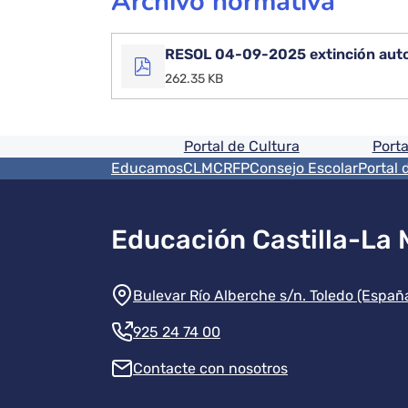
Archivo normativa
RESOL 04-09-2025 extinción autor
262.35 KB
Pie de pagina informaci
Portal de Cultura
Porta
Menú del pie
EducamosCLM
CRFP
Consejo Escolar
Portal 
Educación Castilla-La
Información de la instit
Bulevar Río Alberche s/n. Toledo (Españ
925 24 74 00
Contacte con nosotros