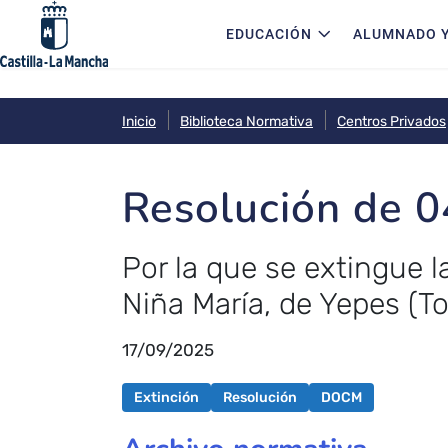
Navegación principal
Pasar al contenido principal
EDUCACIÓN
ALUMNADO Y
Inicio
Biblioteca Normativa
Centros Privados
Resolución de 
Por la que se extingue l
Niña María, de Yepes (To
17/09/2025
Extinción
Resolución
DOCM