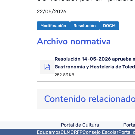
22/05/2026
Modificación
Resolución
DOCM
Archivo normativa
Resolución 14-05-2026 aprueba mo
Gastronomia y Hosteleria de Tole
252.83 KB
Contenido relacionad
Pie de pagina informaci
Portal de Cultura
Porta
Menú del pie
EducamosCLM
CRFP
Consejo Escolar
Portal 