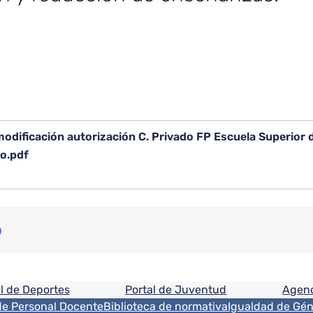
dificación autorización C. Privado FP Escuela Superior 
do.pdf
o
ón
l de Deportes
Portal de Juventud
Agenc
de Personal Docente
Biblioteca de normativa
Igualdad de Gé