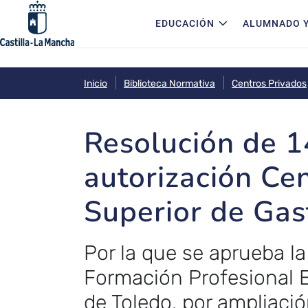
Navegación principal
Pasar al contenido principal
EDUCACIÓN
ALUMNADO Y
Inicio
Biblioteca Normativa
Centros Privados
Resolución de 1
autorización Ce
Superior de Gas
Por la que se aprueba la
Formación Profesional E
de Toledo, por ampliaci