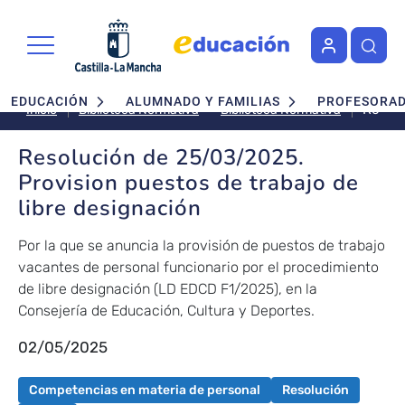
Pasar al contenido principal
Navegación principal
EDUCACIÓN
ALUMNADO Y FAMILIAS
PROFESORA
Resolu
Biblioteca Normativa
Inicio
Biblioteca Normativa
de
25/03
Resolución de 25/03/2025.
Provis
Provision puestos de trabajo de
puest
libre designación
de
trabaj
Por la que se anuncia la provisión de puestos de trabajo
de
vacantes de personal funcionario por el procedimiento
libre
de libre designación (LD EDCD F1/2025), en la
design
Consejería de Educación, Cultura y Deportes.
02/05/2025
Competencias en materia de personal
Resolución