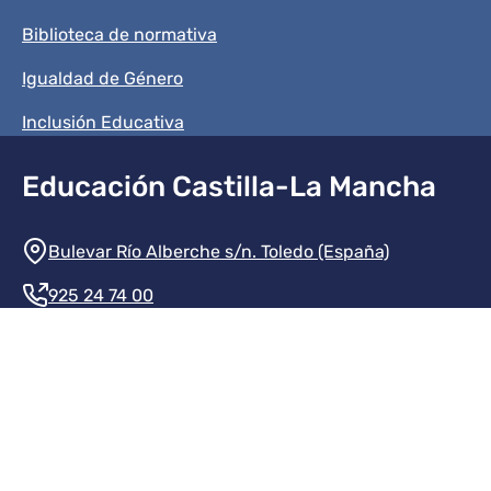
Biblioteca de normativa
Igualdad de Género
Inclusión Educativa
Educación Castilla-La Mancha
Información de la institución
Bulevar Río Alberche s/n. Toledo (España)
925 24 74 00
Contacte con nosotros
Redes sociales institución