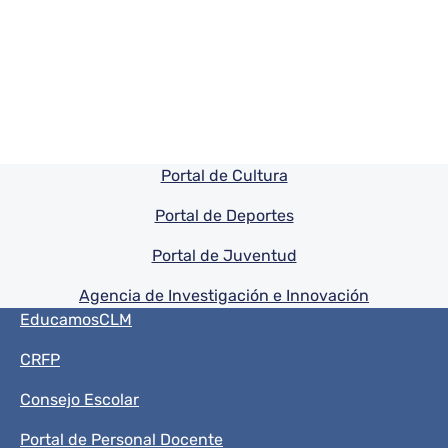
Pie de pagina información
Portal de Cultura
Portal de Deportes
Portal de Juventud
Agencia de Investigación e Innovación
Menú del pie
EducamosCLM
CRFP
Consejo Escolar
Portal de Personal Docente