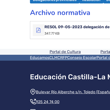
Archivo normativa
RESOL 09-05-2023 delegación de c
347.77 KB
Pie de pagina informaci
Portal de Cultura
Porta
Menú del pie
EducamosCLM
CRFP
Consejo Escolar
Portal 
Educación Castilla-La
Información de la instit
Bulevar Río Alberche s/n. Toledo (Españ
925 24 74 00