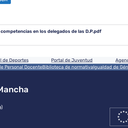
ompetencias en los delegados de las D.P.pdf
ón
l de Deportes
Portal de Juventud
Agenc
de Personal Docente
Biblioteca de normativa
Igualdad de Gé
 Mancha
ución
a)