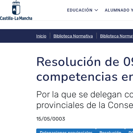
Navegación principal
Pasar al contenido principal
EDUCACIÓN
ALUMNADO Y
Inicio
Biblioteca Normativa
Biblioteca Norma
Resolución de 0
competencias en
Por la que se delegan c
provinciales de la Conse
15/05/0003
Delegaciones provinciales
Resolución
D