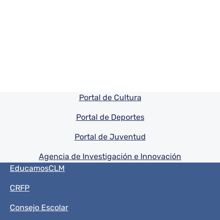
Pie de pagina información
Portal de Cultura
Portal de Deportes
Portal de Juventud
Agencia de Investigación e Innovación
Menú del pie
EducamosCLM
CRFP
Consejo Escolar