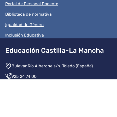
Portal de Personal Docente
Biblioteca de normativa
Igualdad de Género
Inclusión Educativa
Educación Castilla-La Mancha
Información de la institución
Bulevar Río Alberche s/n. Toledo (España)
925 24 74 00
Contacte con nosotros
Redes sociales institución