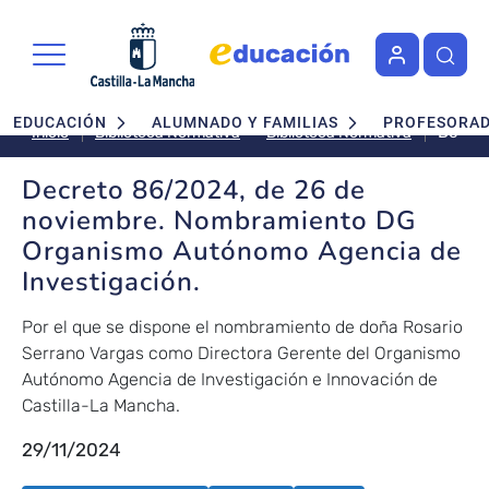
Pasar al contenido principal
Navegación principal
EDUCACIÓN
ALUMNADO Y FAMILIAS
PROFESORA
Decre
Biblioteca Normativa
Inicio
Biblioteca Normativa
86/20
de
Decreto 86/2024, de 26 de
26
noviembre. Nombramiento DG
de
Organismo Autónomo Agencia de
noviem
Investigación.
Nombr
DG
Organ
Por el que se dispone el nombramiento de doña Rosario
Autón
Serrano Vargas como Directora Gerente del Organismo
Agenc
Autónomo Agencia de Investigación e Innovación de
de
Castilla-La Mancha.
Invest
29/11/2024