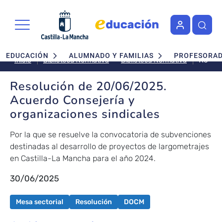
Pasar al contenido principal
Navegación principal
EDUCACIÓN
ALUMNADO Y FAMILIAS
PROFESORA
Resolu
Biblioteca Normativa
Inicio
Biblioteca Normativa
de
20/06
Resolución de 20/06/2025.
Acuer
Acuerdo Consejería y
Consej
organizaciones sindicales
y
organi
Por la que se resuelve la convocatoria de subvenciones
sindic
destinadas al desarrollo de proyectos de largometrajes
en Castilla-La Mancha para el año 2024.
30/06/2025
Mesa sectorial
Resolución
DOCM