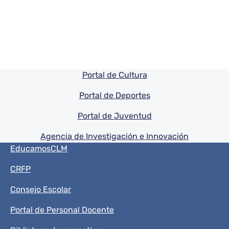
Pie de pagina información
Portal de Cultura
Portal de Deportes
Portal de Juventud
Agencia de Investigación e Innovación
Menú del pie
EducamosCLM
CRFP
Consejo Escolar
Portal de Personal Docente