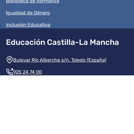
Biblioteca de normativa
Igualdad de Género
Inclusión Educativa
Educación Castilla-La Mancha
Información de la institución
Bulevar Río Alberche s/n. Toledo (España)
925 24 74 00
Contacte con nosotros
Redes sociales institución