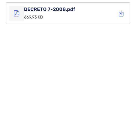
Escolar
de
DECRETO 7-2008.pdf
Castilla-
669.93 KB
La
Mancha.