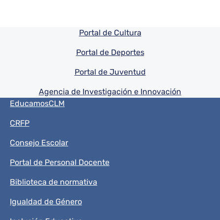
Pie de pagina información
Portal de Cultura
Portal de Deportes
Portal de Juventud
Agencia de Investigación e Innovación
Menú del pie
EducamosCLM
CRFP
Consejo Escolar
Portal de Personal Docente
Biblioteca de normativa
Igualdad de Género