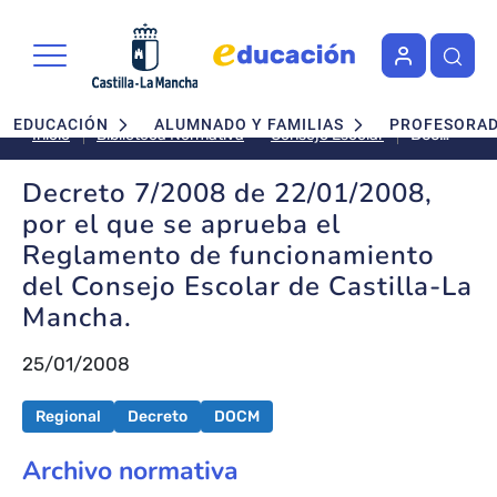
Pasar al contenido principal
Navegación principal
EDUCACIÓN
ALUMNADO Y FAMILIAS
PROFESORA
Decreto
Consejo Escolar
Inicio
Biblioteca Normativa
7/2008
de
Decreto 7/2008 de 22/01/2008,
22/01/200
por el que se aprueba el
por
Reglamento de funcionamiento
el
del Consejo Escolar de Castilla-La
que
se
Mancha.
aprueba
el
25/01/2008
Reglament
de
Regional
Decreto
DOCM
funcionam
del
Archivo normativa
Consejo