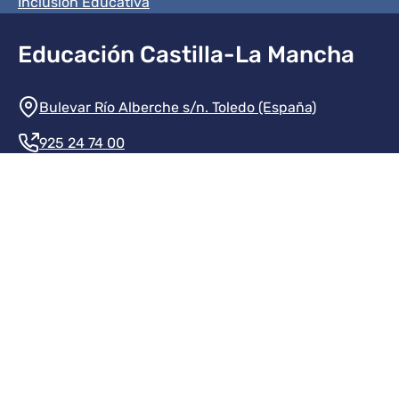
Inclusión Educativa
Educación Castilla-La Mancha
Información de la institución
Bulevar Río Alberche s/n. Toledo (España)
925 24 74 00
Contacte con nosotros
Redes sociales institución
Redes sociales JCCM