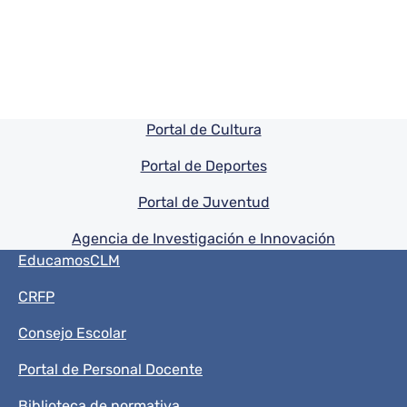
Pie de pagina información
Portal de Cultura
Portal de Deportes
Portal de Juventud
Agencia de Investigación e Innovación
Menú del pie
EducamosCLM
CRFP
Consejo Escolar
Portal de Personal Docente
Biblioteca de normativa