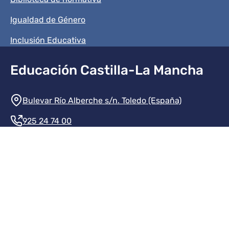
Igualdad de Género
Inclusión Educativa
Educación Castilla-La Mancha
Información de la institución
Bulevar Río Alberche s/n. Toledo (España)
925 24 74 00
Contacte con nosotros
Redes sociales institución