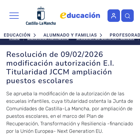
Pasar al contenido principal
Navegación principal
EDUCACIÓN
ALUMNADO Y FAMILIAS
PROFESORA
Creación de Centros Públicos
Inicio
Biblioteca Normativa
Resolución de 09/02/2026
modificación autorización E.I.
Titularidad JCCM ampliación
puestos escolares
Se aprueba la modificación de la autorización de las
escuelas infantiles, cuya titularidad ostenta la Junta de
Comunidades de Castilla-La Mancha, por ampliación de
puestos escolares, en el marco del Plan de
Recuperación, Transformación y Resiliencia -financiado
por la Unión Europea- Next Generation EU.