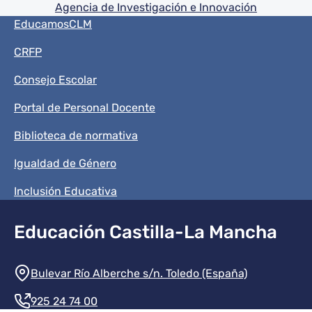
Agencia de Investigación e Innovación
Menú del pie
EducamosCLM
CRFP
Consejo Escolar
Portal de Personal Docente
Biblioteca de normativa
Igualdad de Género
Inclusión Educativa
Educación Castilla-La Mancha
Información de la institución
Bulevar Río Alberche s/n. Toledo (España)
925 24 74 00