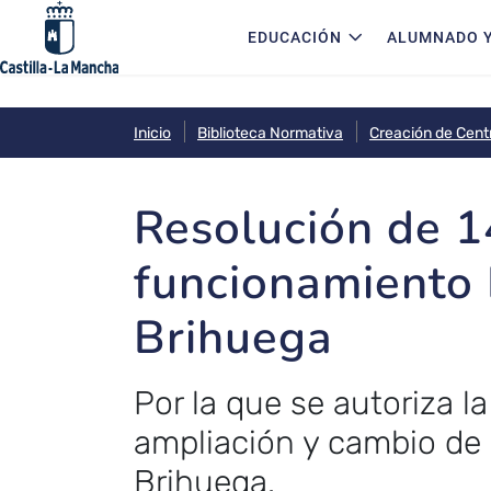
Navegación principal
Pasar al contenido principal
EDUCACIÓN
ALUMNADO Y
Inicio
Biblioteca Normativa
Creación de Cent
Resolución de 1
funcionamiento 
Brihuega
Por la que se autoriza l
ampliación y cambio de 
Brihuega.