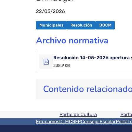
22/05/2026
Municipales
Resolución
DOCM
Archivo normativa
Resolución 14-05-2026 apertura y
238.9 KB
Contenido relacionad
Pie de pagina informaci
Portal de Cultura
Porta
Menú del pie
EducamosCLM
CRFP
Consejo Escolar
Portal 