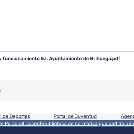
 funcionamiento E.I. Ayuntamiento de Brihuega.pdf
o
ón
l de Deportes
Portal de Juventud
Agenc
de Personal Docente
Biblioteca de normativa
Igualdad de Gé