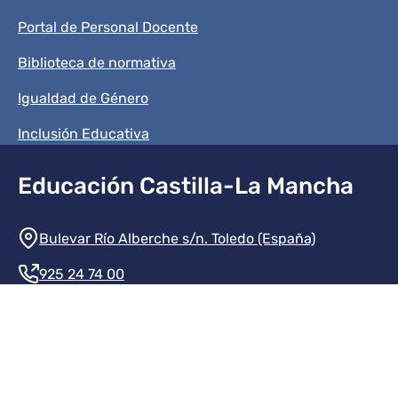
Portal de Personal Docente
Biblioteca de normativa
Igualdad de Género
Inclusión Educativa
Educación Castilla-La Mancha
Información de la institución
Bulevar Río Alberche s/n. Toledo (España)
925 24 74 00
Contacte con nosotros
Redes sociales institución