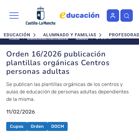
Pasar al contenido principal
Navegación principal
EDUCACIÓN
ALUMNADO Y FAMILIAS
PROFESORA
Orden
Cupos
Inicio
Biblioteca Normativa
16/2026
publicación
Orden 16/2026 publicación
plantillas
plantillas orgánicas Centros
orgánicas
personas adultas
Centros
personas
Se publican las plantillas orgánicas de los centros y
adultas
aulas de educación de personas adultas dependientes
de la misma.
11/02/2026
Cupos
Orden
DOCM