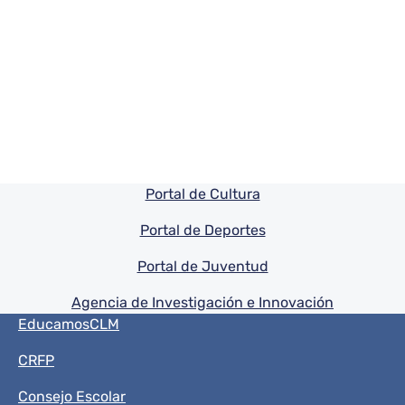
Pie de pagina información
Portal de Cultura
Portal de Deportes
Portal de Juventud
Agencia de Investigación e Innovación
Menú del pie
EducamosCLM
CRFP
Consejo Escolar