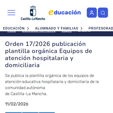
Pasar al contenido principal
Navegación principal
EDUCACIÓN
ALUMNADO Y FAMILIAS
PROFESORA
Orden
Cupos
Inicio
Biblioteca Normativa
17/2026
publicación
Orden 17/2026 publicación
plantilla
plantilla orgánica Equipos de
orgánica
atención hospitalaria y
Equipos de
domiciliaria
atención
hospitalaria y
domiciliaria
Se publica la plantilla orgánica de los equipos de
atención educativa hospitalaria y domiciliaria de la
comunidad autónoma
de Castilla-La Mancha.
11/02/2026