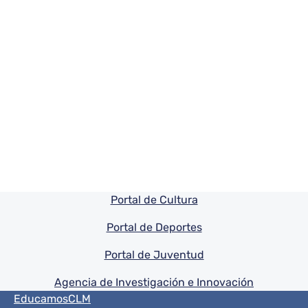
Pie de pagina información
Portal de Cultura
Portal de Deportes
Portal de Juventud
Agencia de Investigación e Innovación
Menú del pie
EducamosCLM