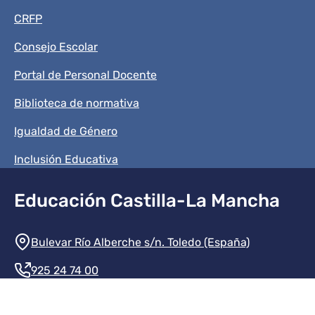
CRFP
Consejo Escolar
Portal de Personal Docente
Biblioteca de normativa
Igualdad de Género
Inclusión Educativa
Educación Castilla-La Mancha
Información de la institución
Bulevar Río Alberche s/n. Toledo (España)
925 24 74 00
Contacte con nosotros