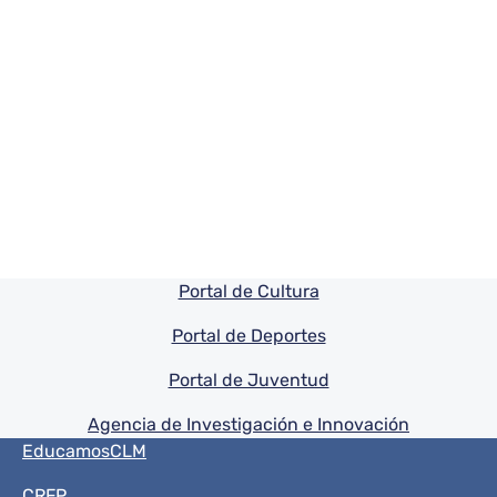
Pie de pagina información
Portal de Cultura
Portal de Deportes
Portal de Juventud
Agencia de Investigación e Innovación
Menú del pie
EducamosCLM
CRFP