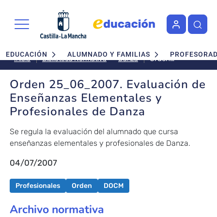
Pasar al contenido principal
Navegación principal
EDUCACIÓN
ALUMNADO Y FAMILIAS
PROFESORA
Orden
Danza
Inicio
Biblioteca Normativa
25_06_2007.
Evaluación de
Orden 25_06_2007. Evaluación de
Enseñanzas
Enseñanzas Elementales y
Elementales y
Profesionales de Danza
Profesionales
de Danza
Se regula la evaluación del alumnado que cursa
enseñanzas elementales y profesionales de Danza.
04/07/2007
Profesionales
Orden
DOCM
Archivo normativa