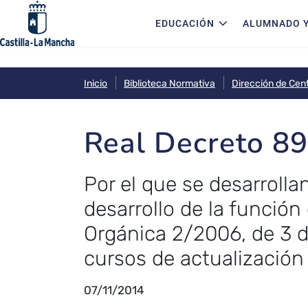
Navegación principal
Pasar al contenido principal
EDUCACIÓN
ALUMNADO Y
Inicio
Biblioteca Normativa
Dirección de Cen
Real Decreto 89
Por el que se desarrolla
desarrollo de la función 
Orgánica 2/2006, de 3 
cursos de actualización
07/11/2014