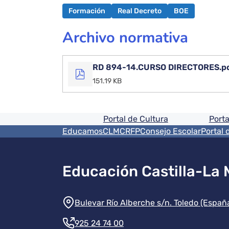
Formación
Real Decreto
BOE
Archivo normativa
RD 894-14.CURSO DIRECTORES.p
151.19 KB
Pie de pagina informaci
Portal de Cultura
Porta
Menú del pie
EducamosCLM
CRFP
Consejo Escolar
Portal 
Educación Castilla-La
Información de la instit
Bulevar Río Alberche s/n. Toledo (Españ
925 24 74 00