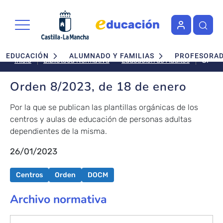
Pasar al contenido principal
Navegación principal
EDUCACIÓN
ALUMNADO Y FAMILIAS
PROFESORA
Orden
Educación de Adultos
Inicio
Biblioteca Normativa
8/202
de
Orden 8/2023, de 18 de enero
18
de
Por la que se publican las plantillas orgánicas de los
enero
centros y aulas de educación de personas adultas
dependientes de la misma.
26/01/2023
Centros
Orden
DOCM
Archivo normativa