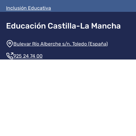
Inclusión Educativa
Educación Castilla-La Mancha
Información de la institución
Bulevar Río Alberche s/n. Toledo (España)
925 24 74 00
Contacte con nosotros
Redes sociales institución
Redes sociales JCCM