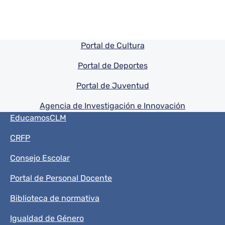
Pie de pagina información
Portal de Cultura
Portal de Deportes
Portal de Juventud
Agencia de Investigación e Innovación
Menú del pie
EducamosCLM
CRFP
Consejo Escolar
Portal de Personal Docente
Biblioteca de normativa
Igualdad de Género