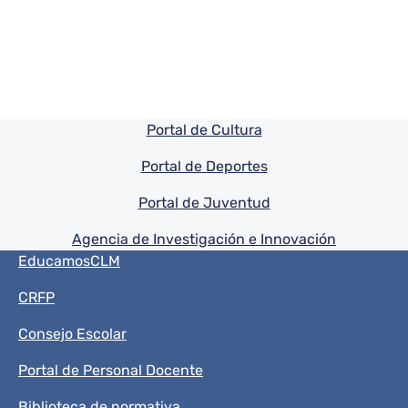
Pie de pagina información
Portal de Cultura
Portal de Deportes
Portal de Juventud
Agencia de Investigación e Innovación
Menú del pie
EducamosCLM
CRFP
Consejo Escolar
Portal de Personal Docente
Biblioteca de normativa