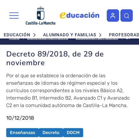
Pasar al contenido principal
Navegación principal
EDUCACIÓN
ALUMNADO Y FAMILIAS
PROFESORA
Decre
Educación de Adultos
Inicio
Biblioteca Normativa
89/20
de
Decreto 89/2018, de 29 de
29
noviembre
de
novie
Por el que se establece la ordenación de las
enseñanzas de idiomas de régimen especial y los
currículos correspondientes a los niveles Básico A2,
Intermedio B1, Intermedio B2, Avanzado C1 y Avanzado
C2 en la comunidad autónoma de Castilla-La Mancha.
10/12/2018
Enseñanzas
Decreto
DOCM