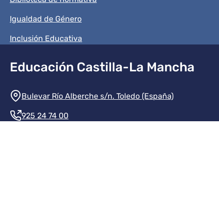
Igualdad de Género
Inclusión Educativa
Educación Castilla-La Mancha
Información de la institución
Bulevar Río Alberche s/n. Toledo (España)
925 24 74 00
Contacte con nosotros
Redes sociales institución