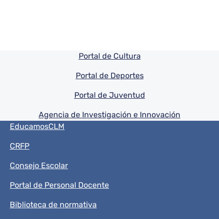
Pie de pagina información
Portal de Cultura
Portal de Deportes
Portal de Juventud
Agencia de Investigación e Innovación
Menú del pie
EducamosCLM
CRFP
Consejo Escolar
Portal de Personal Docente
Biblioteca de normativa