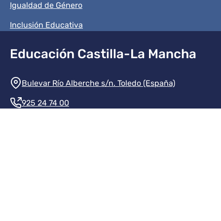
Igualdad de Género
Inclusión Educativa
Educación Castilla-La Mancha
Información de la institución
Bulevar Río Alberche s/n. Toledo (España)
925 24 74 00
Contacte con nosotros
Redes sociales institución