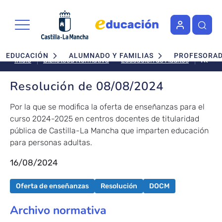
Pasar al contenido principal
Navegación principal
EDUCACIÓN
ALUMNADO Y FAMILIAS
PROFESORA
Resol
Educación de Adultos
Inicio
Biblioteca Normativa
de
08/0
Resolución de 08/08/2024
Por la que se modifica la oferta de enseñanzas para el
curso 2024-2025 en centros docentes de titularidad
pública de Castilla-La Mancha que imparten educación
para personas adultas.
16/08/2024
Oferta de enseñanzas
Resolución
DOCM
Archivo normativa