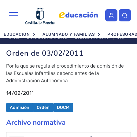
Pasar al contenido principal
Navegación principal
EDUCACIÓN
ALUMNADO Y FAMILIAS
PROFESORA
Orden
Educación Infantil
Inicio
Biblioteca Normativa
de
03/02/2
Orden de 03/02/2011
Por la que se regula el procedimiento de admisión de
las Escuelas Infantiles dependientes de la
Administración Autonómica.
14/02/2011
Admisión
Orden
DOCM
Archivo normativa