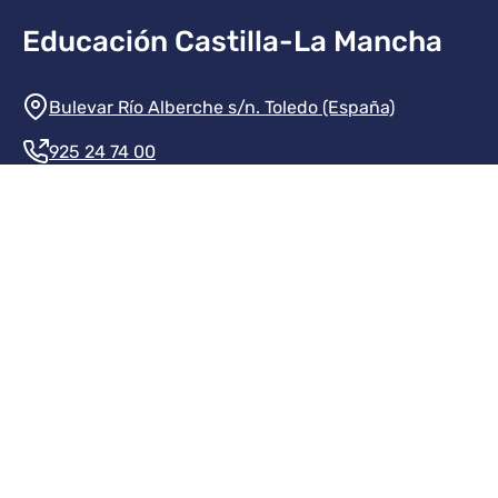
Educación Castilla-La Mancha
Información de la institución
Bulevar Río Alberche s/n. Toledo (España)
925 24 74 00
Contacte con nosotros
Redes sociales institución
Redes sociales JCCM
Menú legal
Inicio
Protección de datos
Aviso legal
Mapa del sitio
Accesibilidad