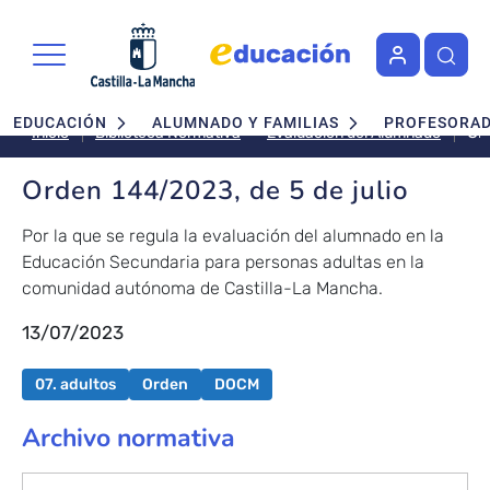
Pasar al contenido principal
Navegación principal
EDUCACIÓN
ALUMNADO Y FAMILIAS
PROFESORA
Or
Evaluación del Alumnado
Inicio
Biblioteca Normativa
14
de
Orden 144/2023, de 5 de julio
5
de
Por la que se regula la evaluación del alumnado en la
jul
Educación Secundaria para personas adultas en la
comunidad autónoma de Castilla-La Mancha.
13/07/2023
07. adultos
Orden
DOCM
Archivo normativa