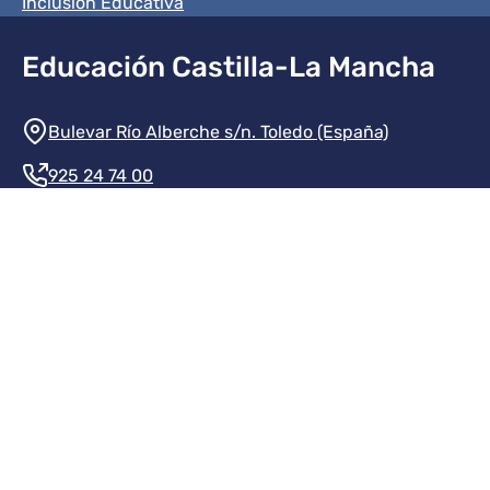
Inclusión Educativa
Educación Castilla-La Mancha
Información de la institución
Bulevar Río Alberche s/n. Toledo (España)
925 24 74 00
Contacte con nosotros
Redes sociales institución
Redes sociales JCCM