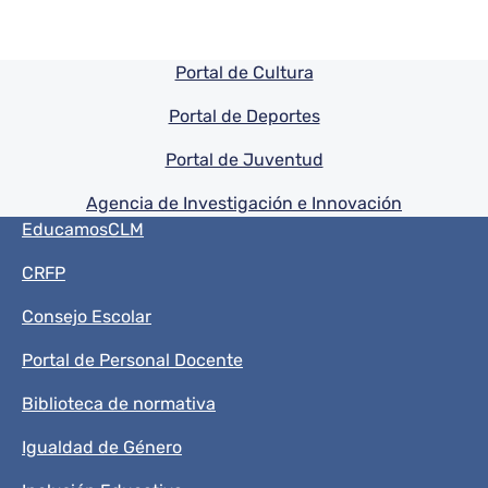
Pie de pagina información
Portal de Cultura
Portal de Deportes
Portal de Juventud
Agencia de Investigación e Innovación
Menú del pie
EducamosCLM
CRFP
Consejo Escolar
Portal de Personal Docente
Biblioteca de normativa
Igualdad de Género