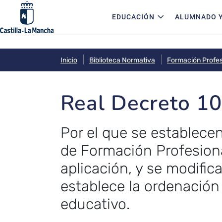
Navegación principal
Pasar al contenido principal
EDUCACIÓN
ALUMNADO Y
Inicio
Biblioteca Normativa
Formación Profes
Real Decreto 10
Por el que se establece
de Formación Profesiona
aplicación, y se modifica
establece la ordenación
educativo.