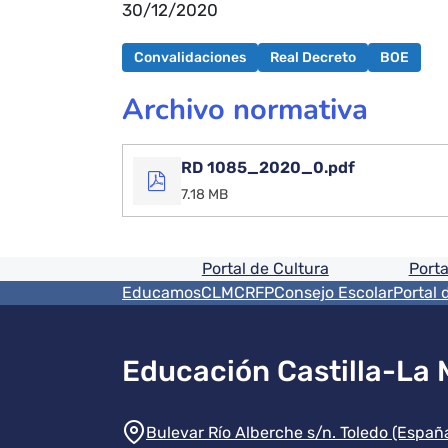
30/12/2020
Convalidaciones
Real Decreto
BOE
Archivo normativa
RD 1085_2020_0.pdf
7.18 MB
Pie de pagina informaci
Portal de Cultura
Porta
Menú del pie
EducamosCLM
CRFP
Consejo Escolar
Portal 
Educación Castilla-La
Información de la instit
Bulevar Río Alberche s/n. Toledo (Españ