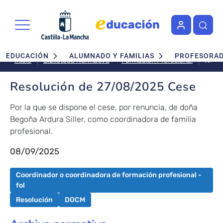
Pasar al contenido principal
Navegación principal
EDUCACIÓN
ALUMNADO Y FAMILIAS
PROFESORA
Reso
Formación Profesional
Inicio
Biblioteca Normativa
de
27/0
Resolución de 27/08/2025 Cese
Cese
Por la que se dispone el cese, por renuncia, de doña
Begoña Ardura Siller, como coordinadora de familia
profesional.
08/09/2025
Coordinador o coordinadora de formación profesional -
fol
Resolución
DOCM