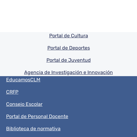
Pie de pagina información
Portal de Cultura
Portal de Deportes
Portal de Juventud
Agencia de Investigación e Innovación
Menú del pie
EducamosCLM
CRFP
Consejo Escolar
Portal de Personal Docente
Biblioteca de normativa