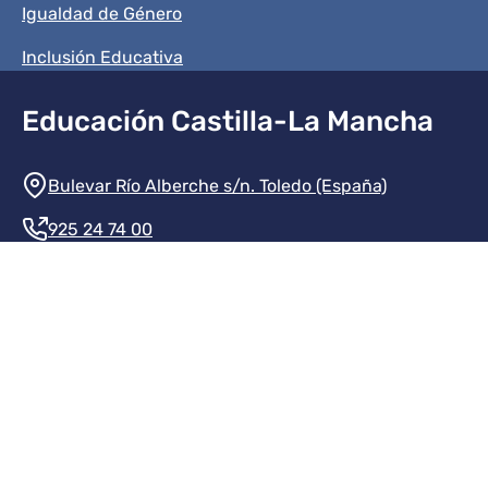
Igualdad de Género
Inclusión Educativa
Educación Castilla-La Mancha
Información de la institución
Bulevar Río Alberche s/n. Toledo (España)
925 24 74 00
Contacte con nosotros
Redes sociales institución