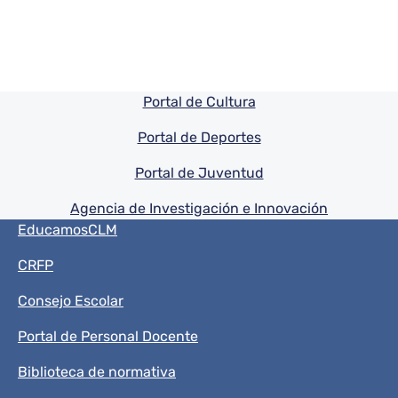
Pie de pagina información
Portal de Cultura
Portal de Deportes
Portal de Juventud
Agencia de Investigación e Innovación
Menú del pie
EducamosCLM
CRFP
Consejo Escolar
Portal de Personal Docente
Biblioteca de normativa