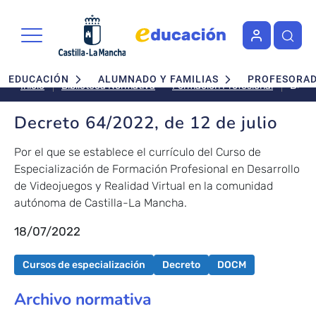
Pasar al contenido principal
Navegación principal
EDUCACIÓN
ALUMNADO Y FAMILIAS
PROFESORA
Decr
Formación Profesional
Inicio
Biblioteca Normativa
64/2
de
Decreto 64/2022, de 12 de julio
12
de
Por el que se establece el currículo del Curso de
julio
Especialización de Formación Profesional en Desarrollo
de Videojuegos y Realidad Virtual en la comunidad
autónoma de Castilla-La Mancha.
18/07/2022
Cursos de especialización
Decreto
DOCM
Archivo normativa