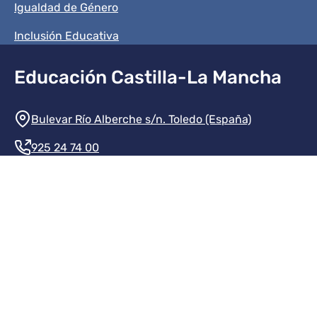
Igualdad de Género
Inclusión Educativa
Educación Castilla-La Mancha
Información de la institución
Bulevar Río Alberche s/n. Toledo (España)
925 24 74 00
Contacte con nosotros
Redes sociales institución