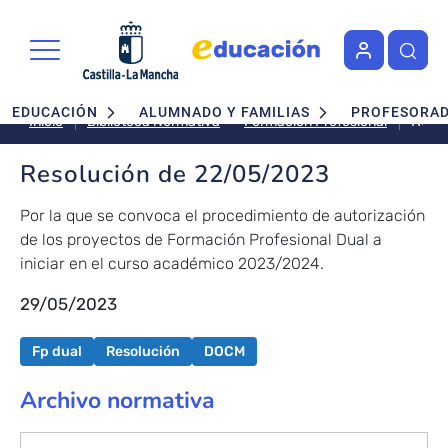
Pasar al contenido principal
Navegación principal
EDUCACIÓN
ALUMNADO Y FAMILIAS
PROFESORA
Reso
Formación Profesional
Inicio
Biblioteca Normativa
de
22/0
Resolución de 22/05/2023
Por la que se convoca el procedimiento de autorización
de los proyectos de Formación Profesional Dual a
iniciar en el curso académico 2023/2024.
29/05/2023
Fp dual
Resolución
DOCM
Archivo normativa