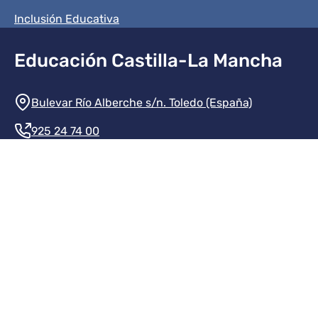
Inclusión Educativa
Educación Castilla-La Mancha
Información de la institución
Bulevar Río Alberche s/n. Toledo (España)
925 24 74 00
Contacte con nosotros
Redes sociales institución
Redes sociales JCCM