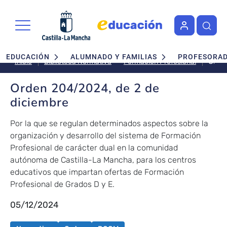
Pasar al contenido principal
Navegación principal
EDUCACIÓN
ALUMNADO Y FAMILIAS
PROFESORA
Orde
Formación Profesional
Inicio
Biblioteca Normativa
204/
de
Orden 204/2024, de 2 de
2
diciembre
de
dici
Por la que se regulan determinados aspectos sobre la
organización y desarrollo del sistema de Formación
Profesional de carácter dual en la comunidad
autónoma de Castilla-La Mancha, para los centros
educativos que impartan ofertas de Formación
Profesional de Grados D y E.
05/12/2024