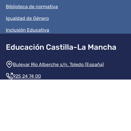
Biblioteca de normativa
Igualdad de Género
Inclusión Educativa
Educación Castilla-La Mancha
Información de la institución
Bulevar Río Alberche s/n. Toledo (España)
925 24 74 00
Contacte con nosotros
Redes sociales institución