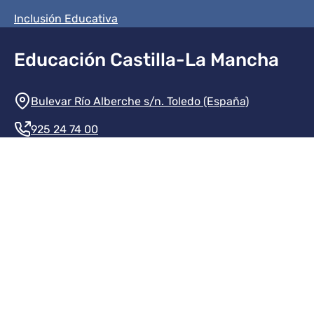
Inclusión Educativa
Educación Castilla-La Mancha
Información de la institución
Bulevar Río Alberche s/n. Toledo (España)
925 24 74 00
Contacte con nosotros
Redes sociales institución
Redes sociales JCCM