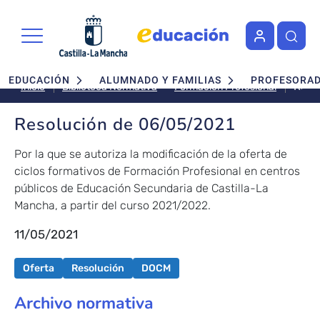
Pasar al contenido principal
Navegación principal
EDUCACIÓN
ALUMNADO Y FAMILIAS
PROFESORA
Reso
Formación Profesional
Inicio
Biblioteca Normativa
de
06/0
Resolución de 06/05/2021
Por la que se autoriza la modificación de la oferta de
ciclos formativos de Formación Profesional en centros
públicos de Educación Secundaria de Castilla-La
Mancha, a partir del curso 2021/2022.
11/05/2021
Oferta
Resolución
DOCM
Archivo normativa