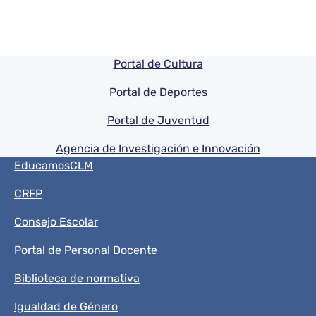
Pie de pagina información
Portal de Cultura
Portal de Deportes
Portal de Juventud
Agencia de Investigación e Innovación
Menú del pie
EducamosCLM
CRFP
Consejo Escolar
Portal de Personal Docente
Biblioteca de normativa
Igualdad de Género