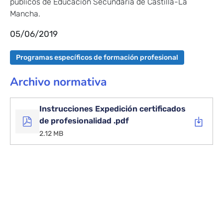
públicos de Educación Secundaria de Castilla-La
la
Direc
Mancha.
Gene
05/06/2019
de
traba
form
Programas específicos de formación profesional
y
segu
Archivo normativa
labor
Instrucciones Expedición certificados
de profesionalidad .pdf
2.12 MB