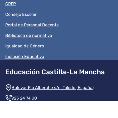
CRFP
Consejo Escolar
Portal de Personal Docente
Biblioteca de normativa
Igualdad de Género
Inclusión Educativa
Educación Castilla-La Mancha
Información de la institución
Bulevar Río Alberche s/n. Toledo (España)
925 24 74 00
Contacte con nosotros