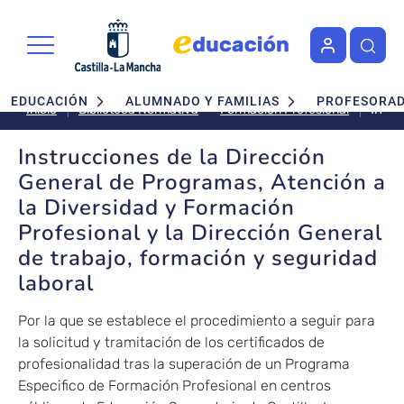
Pasar al contenido principal
Navegación principal
EDUCACIÓN
ALUMNADO Y FAMILIAS
PROFESORA
Instr
Formación Profesional
Inicio
Biblioteca Normativa
de
la
Instrucciones de la Dirección
Direc
General de Programas, Atención a
Gene
la Diversidad y Formación
de
Profesional y la Dirección General
Prog
Aten
de trabajo, formación y seguridad
a
laboral
la
Diver
Por la que se establece el procedimiento a seguir para
y
la solicitud y tramitación de los certificados de
Form
profesionalidad tras la superación de un Programa
Profe
Especifico de Formación Profesional en centros
y