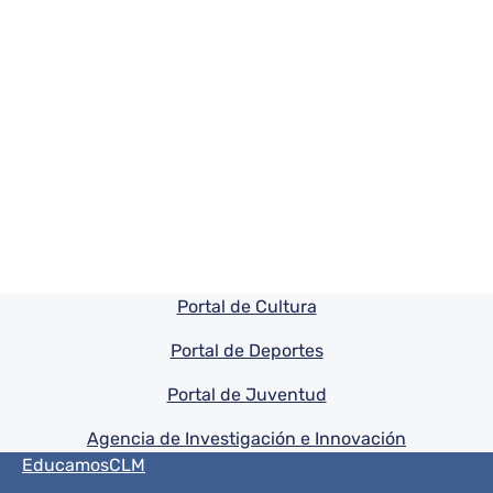
Pie de pagina información
Portal de Cultura
Portal de Deportes
Portal de Juventud
Agencia de Investigación e Innovación
Menú del pie
EducamosCLM