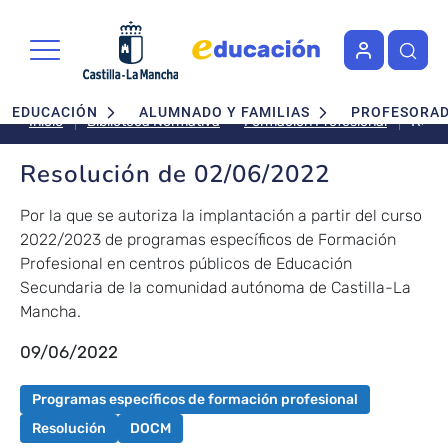
Pasar al contenido principal
Navegación principal
EDUCACIÓN
ALUMNADO Y FAMILIAS
PROFESORA
Reso
Formación Profesional
Inicio
Biblioteca Normativa
de
02/0
Resolución de 02/06/2022
Por la que se autoriza la implantación a partir del curso
2022/2023 de programas específicos de Formación
Profesional en centros públicos de Educación
Secundaria de la comunidad autónoma de Castilla-La
Mancha.
09/06/2022
Programas específicos de formación profesional
Resolución
DOCM