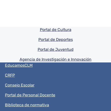
Pie de pagina información
Portal de Cultura
Portal de Deportes
Portal de Juventud
Agencia de Investigación e Innovación
Menú del pie
EducamosCLM
CRFP
Consejo Escolar
Portal de Personal Docente
Biblioteca de normativa