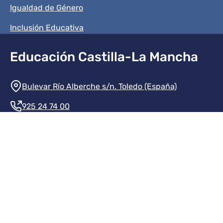
Igualdad de Género
Inclusión Educativa
Educación Castilla-La Mancha
Información de la institución
Bulevar Río Alberche s/n. Toledo (España)
925 24 74 00
Contacte con nosotros
Redes sociales institución